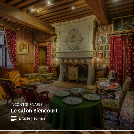
INCONTOURNABLE
Le salon Biencourt
article | 10 min