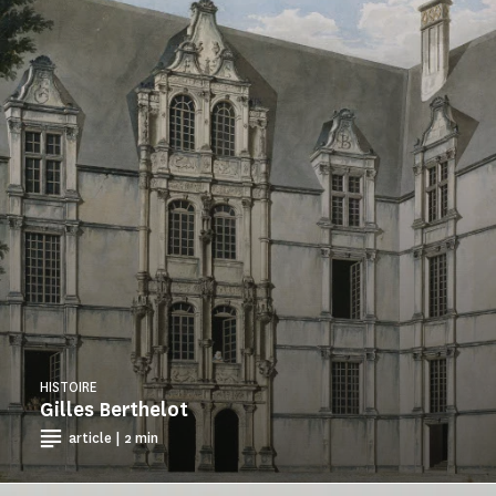
HISTOIRE
Gilles Berthelot
article | 2 min