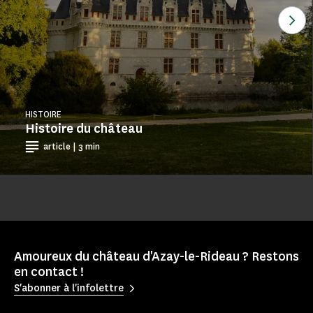
Voi
HISTOIRE
Histoire du château
article | 3 min
Amoureux du château d'Azay-le-Rideau ? Restons
en contact !
S'abonner à l'infolettre