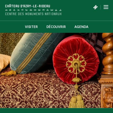
Panneau de gestion des cookies
|
CHÂTEAU D'AZAY-LE-RIDEAU
VISITER
DÉCOUVRIR
AGENDA