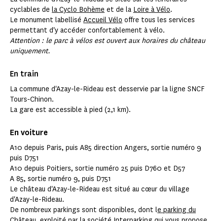
cyclables de
la Cyclo Bohème
et de la
Loire à Vélo
.
Le monument labellisé
Accueil Vélo
offre tous les services
permettant d'y accéder confortablement à vélo.
Attention : le parc à vélos est ouvert aux horaires du château
uniquement.
En train
La commune d'Azay-le-Rideau est desservie par la ligne SNCF
Tours-Chinon.
La gare est accessible à pied (2,1 km).
En voiture
A10 depuis Paris, puis A85 direction Angers, sortie numéro 9
puis D751
A10 depuis Poitiers, sortie numéro 25 puis D760 et D57
A 85, sortie numéro 9, puis D751
Le château d'Azay-le-Rideau est situé au cœur du village
d'Azay-le-Rideau.
De nombreux parkings sont disponibles, dont l
e parking du
Château
, exploité par la société Interparking qui vous propose