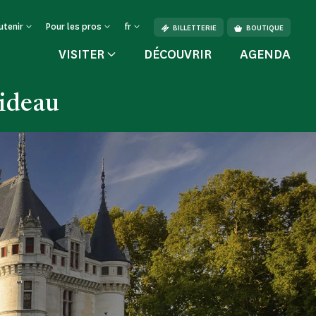
utenir
Pour les pros
fr
BILLETTERIE
BOUTIQUE
VISITER
DÉCOUVRIR
AGENDA
Rideau