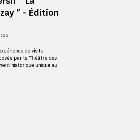
rsif " La
zay " - Édition
9:00
xpérience de visite
posée par le Théâtre des
ment historique unique au