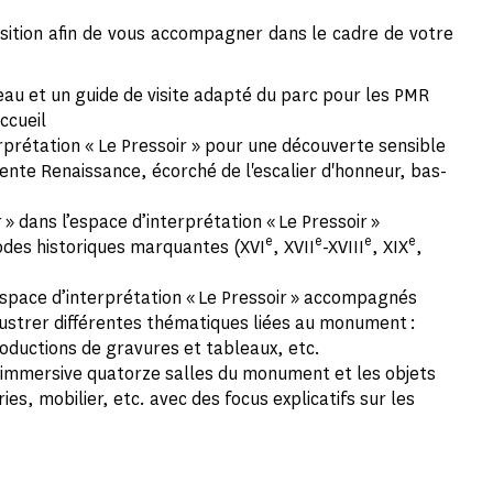
osition afin de vous accompagner dans le cadre de votre
teau et un guide de visite adapté du parc pour les PMR
ccueil
erprétation « Le Pressoir » pour une découverte sensible
nte Renaissance, écorché de l'escalier d'honneur, bas-
r » dans l’espace d’interprétation « Le Pressoir »
e
e
e
e
iodes historiques marquantes (XVI
, XVII
-XVIII
, XIX
,
espace d’interprétation « Le Pressoir » accompagnés
lustrer différentes thématiques liées au monument :
oductions de gravures et tableaux, etc.
o immersive quatorze salles du monument et les objets
ies, mobilier, etc. avec des focus explicatifs sur les