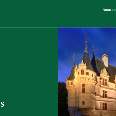
Nous so
s