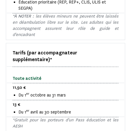
Éducation prioritaire (REP, REP+, CLIS, ULIS et
SEGPA)
*À NOTER :
les élèves mineurs ne peuvent être laissés
en déambulation libre sur le site. Les adultes qui les
accompagnent assurent leur rôle de guide et
d'encadrant
Tarifs (par accompagnateur
supplémentaire)*
Toute activité
11,50 €
er
Du 1
octobre au 31 mars
13 €
er
Du 1
avril au 30 septembre
*Gratuit pour les porteurs d'un Pass éducation et les
AESH