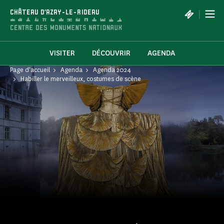
Panneau de gestion des cookies
|
CHÂTEAU D'AZAY-LE-RIDEAU
VISITER
DÉCOUVRIR
AGENDA
Page d'accueil
Agenda
Agenda 2024
Habiller le merveilleux, costumes de scène