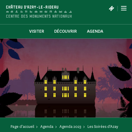
Panneau de gestion des cookies
|
CHÂTEAU D'AZAY-LE-RIDEAU
VISITER
DÉCOUVRIR
AGENDA
Page d'accueil
Agenda
Agenda 2023
Les Soirées d'Azay