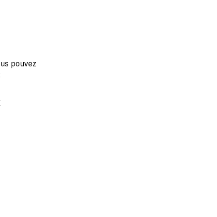
vous pouvez
:
r