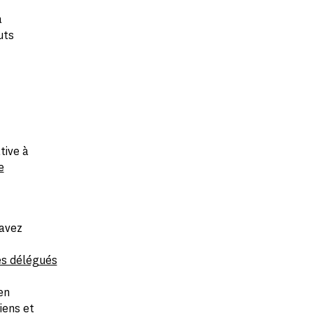
a
uts
tive à
e
 avez
es délégués
en
iens et