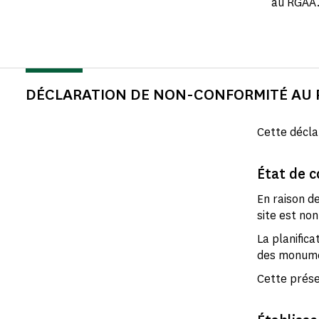
au RGAA
DÉCLARATION DE NON-CONFORMITÉ AU
Cette décla
État de 
En raison d
site est no
La planifica
des monume
Cette prése