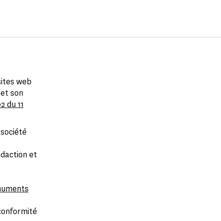
sites web
 et son
2 du 11
société
édaction et
numents
conformité