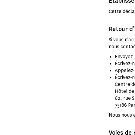
Établisse
Cette décla
Retour d’
Si vous n’ar
nous contac
Envoyez-
Écrivez-n
Appelez-
Écrivez-n
Centre d
Hôtel de
62, rue S
75186 Par
Nous nous e
Voies de 