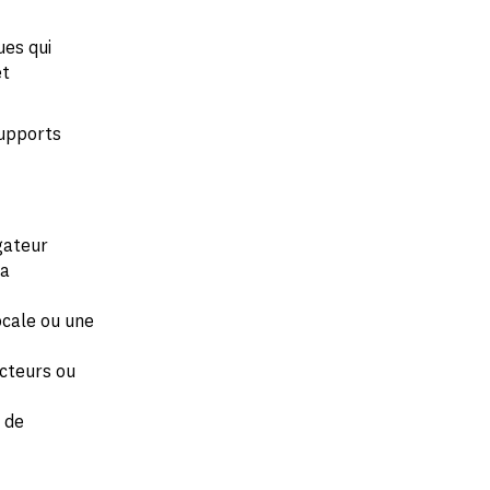
ues qui
et
supports
gateur
la
ocale ou une
acteurs ou
u de