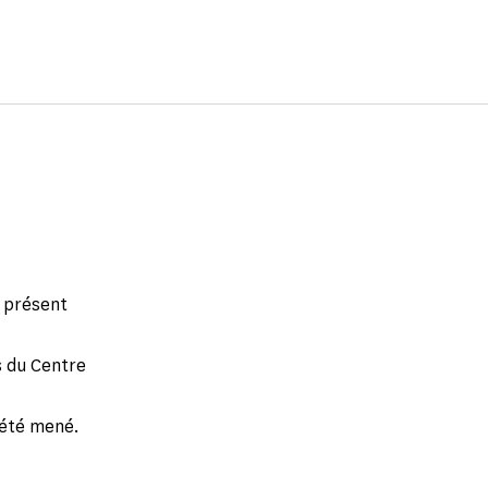
e présent
s du Centre
 été mené.