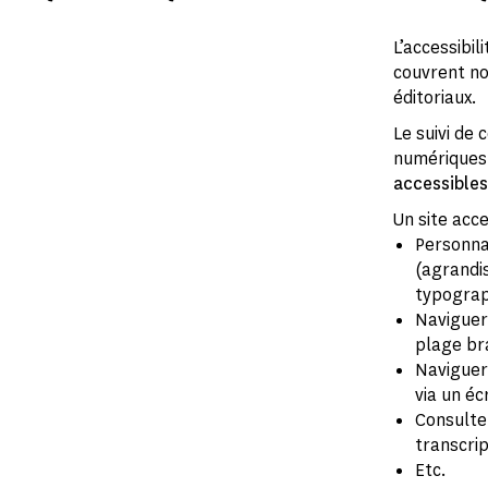
L’accessibi
couvrent no
éditoriaux.
Le suivi de
numériques 
accessible
Un site acc
Personnal
(agrandi
typograph
Naviguer
plage bra
Naviguer 
via un éc
Consulter
transcrip
Etc.