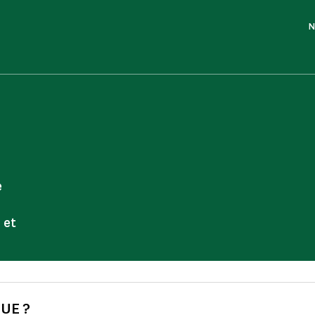
N
e
 et
UE ?