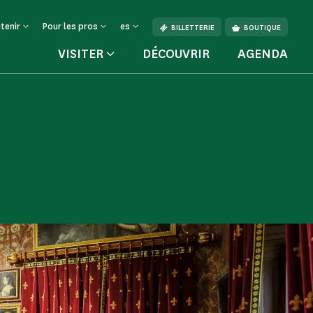
tenir
Pour les pros
es
BILLETTERIE
BOUTIQUE
VISITER
DÉCOUVRIR
AGENDA
a