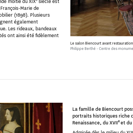
de moitié du XIX
siècle est
-François-Marie de
bilier (1898). Plusieurs
ignent également
ue. Les rideaux, bandeaux
s ont ainsi été fidèlement
Le salon Biencourt avant restauration
Philippe Berthé - Centre des monume
La famille de Biencourt pos
portraits historiques riche
e
Renaissance, du XVII
et du 
Admirée dès le milieu du XI